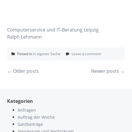
Computerservice und IT-Beratung Leipzig
Ralph Lehmann
Posted in
in eigener Sache
Leave a comment
Posts
←
Older posts
Newer posts
→
navigation
Kategorien
Anfragen
Auftrag der Woche
Gastbeiträge
Impressum und Rechtskram