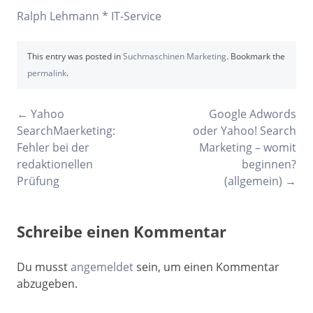
Ralph Lehmann * IT-Service
This entry was posted in
Suchmaschinen Marketing
. Bookmark the
permalink
.
Post
←
Yahoo
Google Adwords
SearchMaerketing:
oder Yahoo! Search
navigation
Fehler bei der
Marketing – womit
redaktionellen
beginnen?
Prüfung
(allgemein)
→
Schreibe einen Kommentar
Du musst
angemeldet
sein, um einen Kommentar
abzugeben.