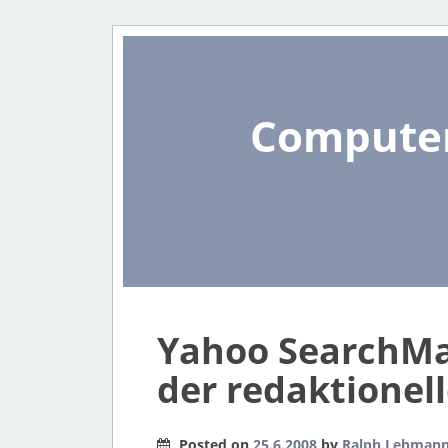
Computer
Yahoo SearchMae
der redaktionel
Posted on
25.6.2008
by
Ralph Lehman