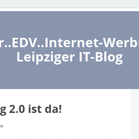
..EDV..Internet-Werbu
Leipziger IT-Blog
 2.0 ist da!
nn